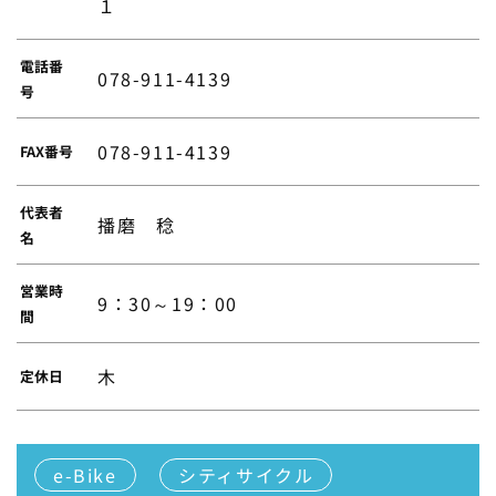
１
電話番
078-911-4139
号
078-911-4139
FAX番号
代表者
播磨 稔
名
営業時
9：30～19：00
間
木
定休日
e-Bike
シティサイクル