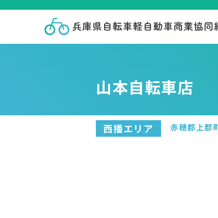
山本自転車店
赤穂郡上郡
西播エリア