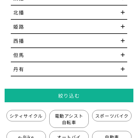
北播
姫路
西播
但馬
丹有
絞り込む
シティ
サイクル
電動
アシスト
スポーツ
バイク
自転車
e-Bike
オートバイ
自動車