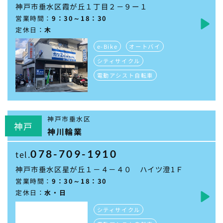
神戸市垂水区霞が丘１丁目２－９ー１
営業時間：
9：30～18：30
定休日：
木
e-Bike
オートバイ
シティサイクル
電動アシスト自転車
神戸市垂水区
神戸
神川輪業
078-709-1910
tel.
神戸市垂水区星が丘１－４－４０ ハイツ澄1Ｆ
営業時間：
9：30～18：30
定休日：
水・日
シティサイクル